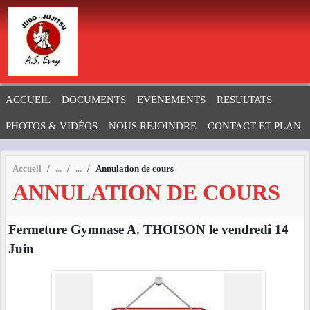
Panneau de gestion des cookies
ACCUEIL
DOCUMENTS
EVENEMENTS
RESULTATS
PHOTOS & VIDÉOS
NOUS REJOINDRE
CONTACT ET PLAN
Accueil
Annulation de cours
ANNULATION DE COURS
Fermeture Gymnase A. THOISON le vendredi 14
Juin