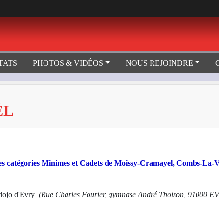
TATS
PHOTOS & VIDÉOS
NOUS REJOINDRE
ËL
des catégories Minimes et Cadets de Moissy-Cramayel, Combs-La-Vi
dojo d'Evry
(Rue Charles Fourier, gymnase André Thoison, 91000 E