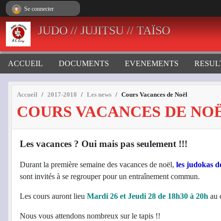
Panneau de gestion des cookies
Se connecter
JUDO // JUJITSU // TAÏSO
ACCUEIL
DOCUMENTS
EVENEMENTS
RESUL
Accueil
2017-2018
Les news
Cours Vacances de Noël
COURS VACANCES DE NO
Les vacances ? Oui mais pas seulement !!!
Durant la première semaine des vacances de noël,
les judokas 
sont invités à se regrouper pour un entraînement commun.
Les cours auront lieu
Mardi 26 et Jeudi 28 de 18h30 à 20h
au 
Nous vous attendons nombreux sur le tapis !!