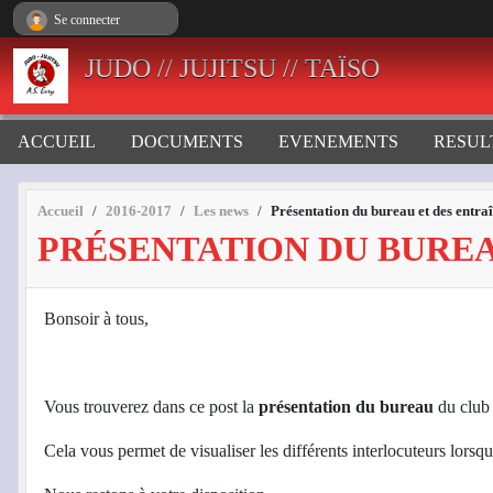
Panneau de gestion des cookies
Se connecter
JUDO // JUJITSU // TAÏSO
ACCUEIL
DOCUMENTS
EVENEMENTS
RESUL
Accueil
2016-2017
Les news
Présentation du bureau et des entr
PRÉSENTATION DU BUREA
Bonsoir à tous,
Vous trouverez dans ce post la
présentation du bureau
du club
Cela vous permet de visualiser les différents interlocuteurs lorsq