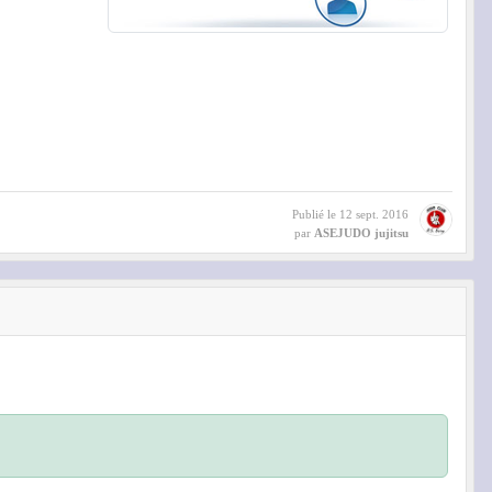
Publié le
12 sept. 2016
par
ASEJUDO jujitsu