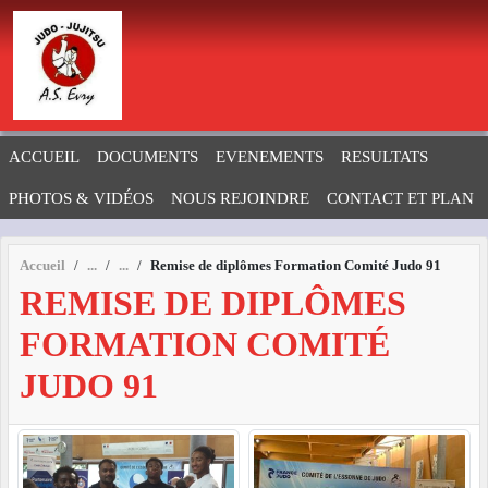
Panneau de gestion des cookies
ACCUEIL
DOCUMENTS
EVENEMENTS
RESULTATS
PHOTOS & VIDÉOS
NOUS REJOINDRE
CONTACT ET PLAN
Accueil
Remise de diplômes Formation Comité Judo 91
REMISE DE DIPLÔMES
FORMATION COMITÉ
JUDO 91