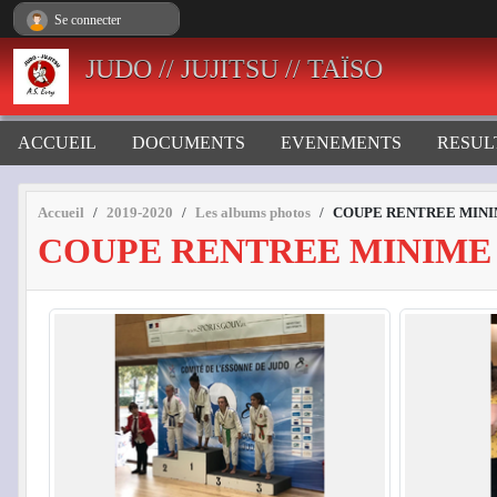
Panneau de gestion des cookies
Se connecter
JUDO // JUJITSU // TAÏSO
ACCUEIL
DOCUMENTS
EVENEMENTS
RESUL
Accueil
2019-2020
Les albums photos
COUPE RENTREE MIN
COUPE RENTREE MINIME