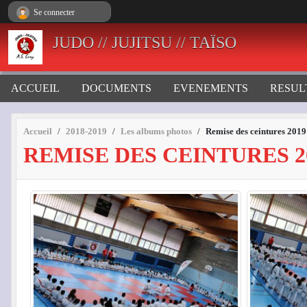
Panneau de gestion des cookies
Se connecter
JUDO // JUJITSU // TAÏSO
ACCUEIL
DOCUMENTS
EVENEMENTS
RESUL
Accueil
2018-2019
Les albums photos
Remise des ceintures 2019
REMISE DES CEINTURES 2