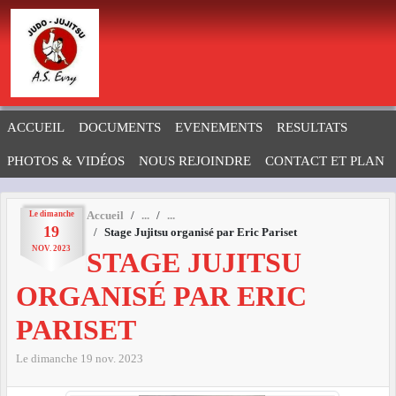
Panneau de gestion des cookies
ACCUEIL
DOCUMENTS
EVENEMENTS
RESULTATS
PHOTOS & VIDÉOS
NOUS REJOINDRE
CONTACT ET PLAN
Le
dimanche
Accueil
19
Stage Jujitsu organisé par Eric Pariset
NOV.
2023
STAGE JUJITSU
ORGANISÉ PAR ERIC
PARISET
Le
dimanche
19
nov.
2023