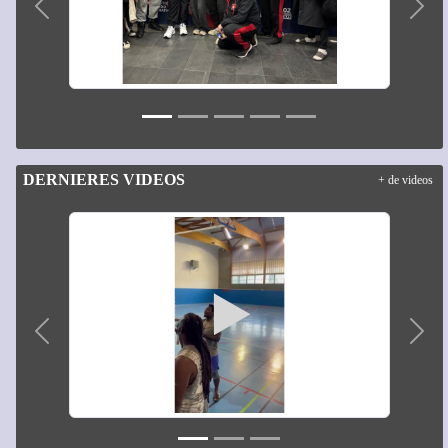
Précedent
Suiv
DERNIERES VIDEOS
+ de videos
Précedent
Suiv