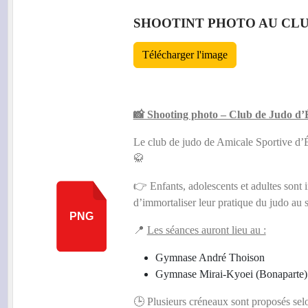
ant
SHOOTINT PHOTO AU CL
Télécharger l'image
📸 Shooting photo – Club de Judo d’
Le club de judo de
Amicale Sportive d’
🥋
👉 Enfants, adolescents et adultes sont i
d’immortaliser leur pratique du judo au 
PNG
📍
Les séances auront lieu au :
ant
Gymnase André Thoison
Gymnase Mirai-Kyoei (Bonaparte)
🕒 Plusieurs créneaux sont proposés selo