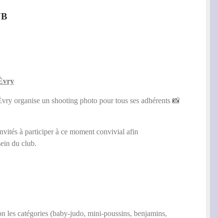
UB
Évry
Évry
organise un shooting photo pour tous ses adhérents 📸
nvités à participer à ce moment convivial afin
sein du club.
n les catégories (baby-judo, mini-poussins, benjamins,